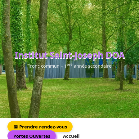
Institut Saint-Joseph DOA
ère
Tronc commun – 1
année secondaire
📅 Prendre rendez-vous
Portes Ouvertes
Accueil