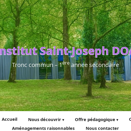
Institut Saint-Joseph DO
ère
Tronc commun – 1
année secondaire
Accueil
Nous découvrir
Offre pédagogique
Aménagements raisonnables
Nous contacter